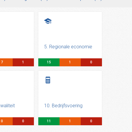
5. Regionale economie
7
1
15
1
0
waliteit
10. Bedrijfsvoering
0
0
11
1
0