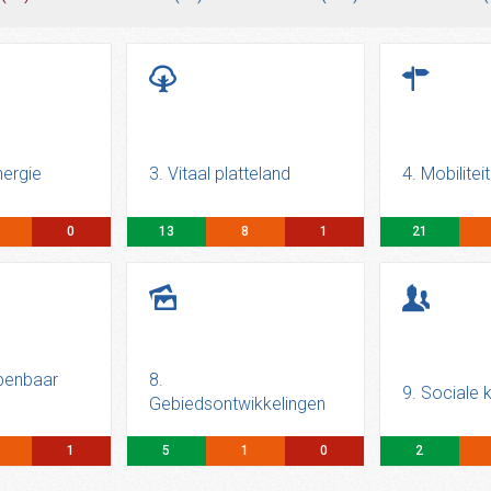
nergie
3. Vitaal platteland
4. Mobiliteit
0
13
8
1
21
openbaar
8.
9. Sociale k
Gebiedsontwikkelingen
1
5
1
0
2