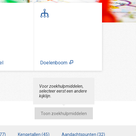
el
Doelenboom
Toon zoekhulpmiddelen
77
)
Kengetallen
(
45
)
Aandachtspunten
(
32
)