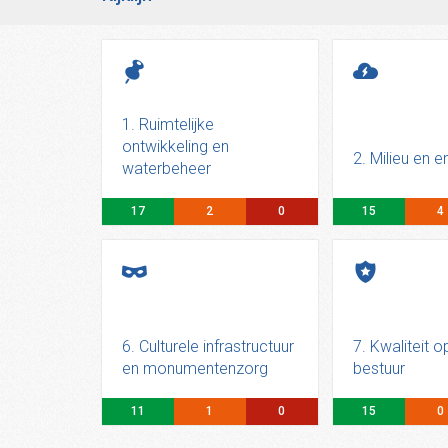
1. Ruimtelijke
ontwikkeling en
2. Milieu en e
waterbeheer
17
2
0
15
4
6. Culturele infrastructuur
7. Kwaliteit 
en monumentenzorg
bestuur
11
1
0
15
0